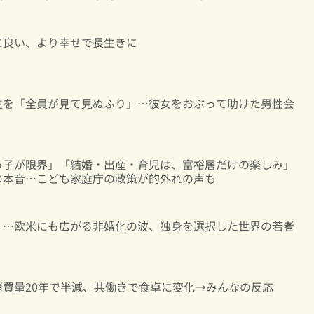
に良い、より幸せで長生きに
生を「全員が見て見ぬふり」…彼女をおぶって助けた男性会
っ子が限界」「結婚・出産・育児は、富裕層だけの楽しみ」
の本音…こども家庭庁の政策が的外れの声も
」…欧米にも広がる非婚化の波、独身を選択した世界の若者
費量20年で半減、共働きで食卓に変化→みんなの反応