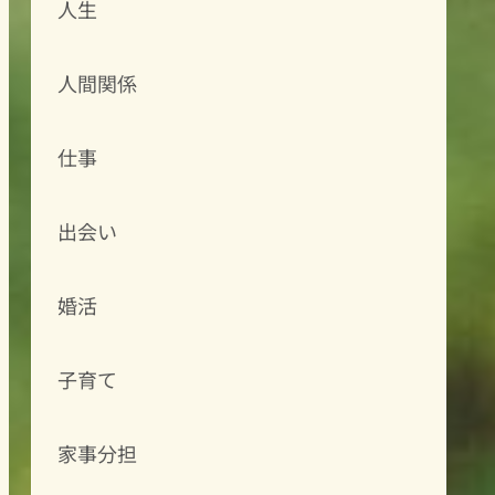
人生
人間関係
仕事
出会い
婚活
子育て
家事分担