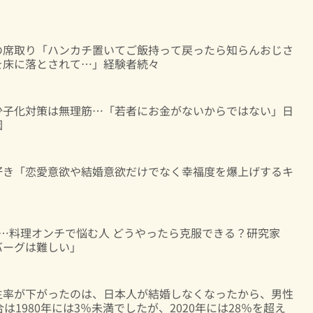
の席取り「ハンカチ置いてご飯持って戻ったら知らんおじさ
を床に落とされて…」経験者続々
少子化対策は無理筋…「若者にお金がないからではない」日
因
好き「恋愛意欲や結婚意欲だけでなく幸福度を爆上げするキ
い…料理オンチで悩む人 どうやったら克服できる？研究家
バーグは難しい」
生率が下がったのは、日本人が結婚しなくなったから、男性
は1980年には3％未満でしたが、2020年には28％を超え