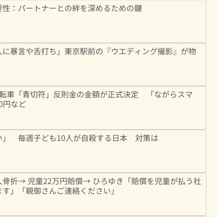
要性：パートナーとの絆を深めるための鍵
人に暴言や舌打ち」東京駅前の『ウエディング撮影』が物
自転車「青切符」反則金の金額が正式決定 「ながらスマ
00円など
い」 毎週子ども10人が自殺する日本 対策は
骨折→ 児童22万円賠償→ ひろゆき「賠償を児童が払う社
ます」「親御さんご連絡ください」