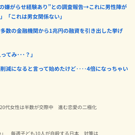
らの嫌がらせ経験あり”との調査報告→これに男性陣が
？」「これは男女関係ない」
多数の金融機関から1兆円の融資を引き出した挙げ
ってみ･･･？」
削減になると言って始めたけど‥‥4倍になっちゃい
 20代女性は半数が交際中 進む恋愛の二極化
い」 毎週子ども10人が自殺する日本 対策は