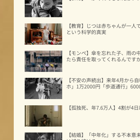
【教育】じつは赤ちゃんが一人で
という科学的真実
【モンペ】傘を忘れた子、雨の
たら責任を取ってくれるんです
【不安の声続出】来年4月から
ホ」1万2000円「歩道通行」60
【孤独死、年7.6万人】4割が4
【結婚】「中年化」する不本意未