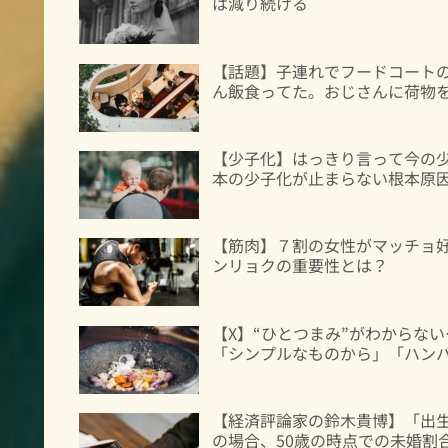
は減り続ける
【話題】子連れでフードコート
ん飯食ってた。おじさんに荷物
【少子化】はっきり言って今の
本の少子化が止まらない根本原
【筋肉】７割の女性がマッチョ
ンリョクの重要性とは？
【X】“ひとつまみ”がわからな
「シンプルなものから」「ハン
【経済評論家の鈴木貴博】「出
の場合、50歳の時点での未婚割合