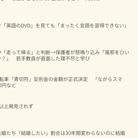
「英語のDVD」を見ても「まったく言語を習得できない」
中「走って帰る」と判断→保護者が怒鳴り込み「風邪をひい
か？」 若手教員が直面した理不尽と学び
自転車「青切符」反則金の金額が正式決定 「ながらスマ
00円など
日以上発見されず
婚たち「結婚したい」割合は30年間変わらないのに結婚