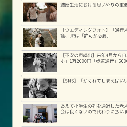
結婚生活における思いやりの重
【ウエディングフォト】「通行
議、JRは「許可が必要」
【不安の声続出】来年4月から
ホ」1万2000円「歩道通行」60
【SNS】「かくれてしまえばい
あえて小学生の列を通過した老人
会は良くないので代わりに払い